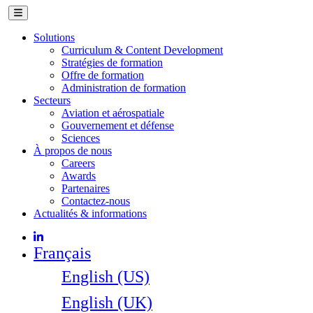
Solutions
Curriculum & Content Development
Stratégies de formation
Offre de formation
Administration de formation
Secteurs
Aviation et aérospatiale
Gouvernement et défense
Sciences
À propos de nous
Careers
Awards
Partenaires
Contactez-nous
Actualités & informations
Français
English (US)
English (UK)