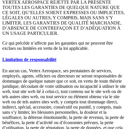
VERTEX AEROSPACE REJETTE PAR LA PRÉSENTE
TOUTES LES GARANTIES DE QUELQUE NATURE QUE
CE SOIT, QU’ELLES SOIENT EXPRESSES OU IMPLICITES,
LÉGALES OU AUTRES, Y COMPRIS, MAIS SANS S’Y
LIMITER, LES GARANTIES DE QUALITÉ MARCHANDE,
D’ABSENCE DE CONTREFAÇON ET D’ADÉQUATION À
UN USAGE PARTICULIER.
Ce qui précède n’affecte pas les garanties qui ne peuvent être
exclues ou limitées en vertu de la loi applicable.
Limitation de responsabilité
En aucun cas, Vertex Aerospace, ses prestataires de services,
employés, agents, officiers ou directeurs ne seront responsables de
dommages de quelque nature que ce soit, en vertu de toute théorie
juridique, découlant de votre utilisation ou incapacité à utiliser le site
web, tout site web lié à celui-ci, tout contenu sur le site web ou de
tels autres sites web, ou tout service ou élément obtenu via le site
web ou de tels autres sites web, y compris tout dommage direct,
indirect, spécial, accessoire, consécutif ou punitif, y compris, mais
sans s’y limiter, les blessures personnelles, la douleur et la
souffrance, la détresse émotionnelle, la perte de revenus, la perte de
bénéfices, la perte d’activité ou d’économies prévues, la perte
d’utilisation, la perte de réputation, la perte de données, et que cela