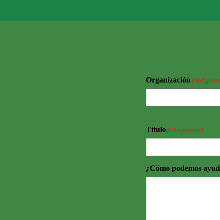
Organización
(Obligator
Título
(Obligatorio)
¿Cómo podemos ayud