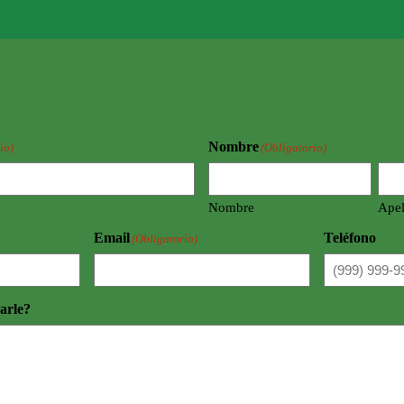
Nombre
io)
(Obligatorio)
Nombre
Apel
Email
Teléfono
(Obligatorio)
arle?