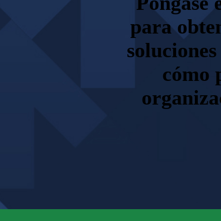
Póngase e
para obte
soluciones
cómo p
organiza