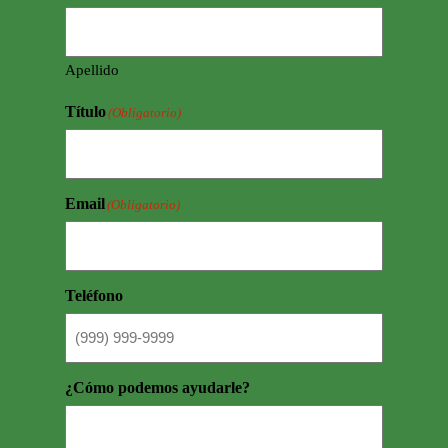
Apellido
Título
(Obligatorio)
Email
(Obligatorio)
Teléfono
¿Cómo podemos ayudarle?